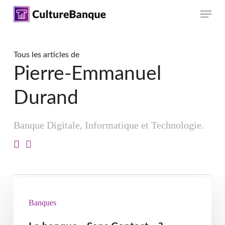
Skip
Menu
to
main
content
Tous les articles de
Pierre-Emmanuel
Durand
Banque Digitale, Informatique et Technologie.
Banques