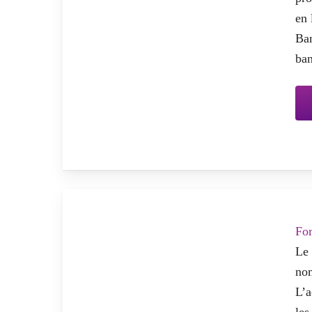
en 
Ban
ban
Fo
Le 
nom
L’a
les