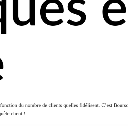
ques 
e
 fonction du
nombre de clients
quelles fidélisent. C’est Bours
uête client !