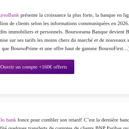
ursoBank
présente la croissance la plus forte, la banque en l
lion de clients
selon les informations communiquées en 2026.
dits immobiliers et personnels. Boursorama Banque devient B
mise sur ses tarifs les moins chers du marché et de nouveaux 
s que BoursoPrime et une offre haut de gamme BoursoFirst…
Ouvrir un compte +160€ offerts
llo bank
fonce pour combler son retard! C’est la dernière banq
fité quelques transferts de comptes de clients BNP Paribas qu