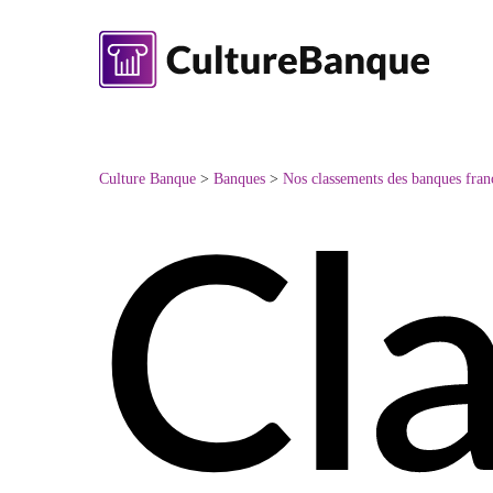
Skip
to
main
content
Culture Banque
>
Banques
>
Nos classements des banques fran
Cl