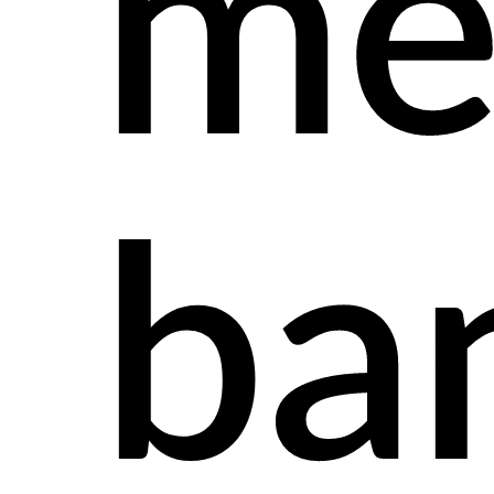
me
ba