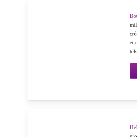
Bo
mil
cré
et 
tel
He
pro