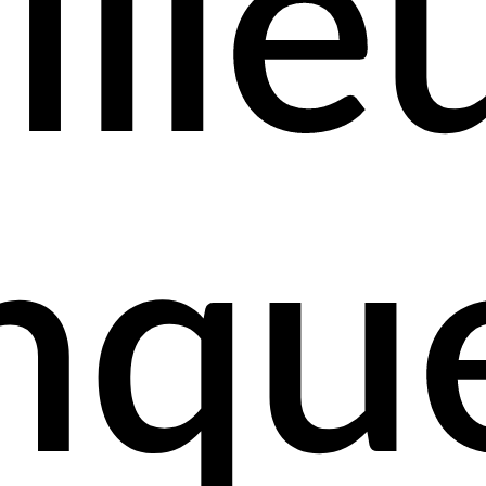
ille
nqu