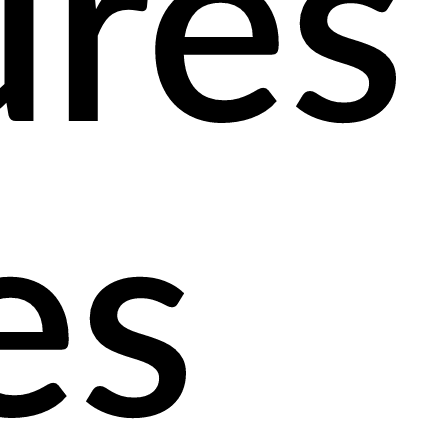
ures
es