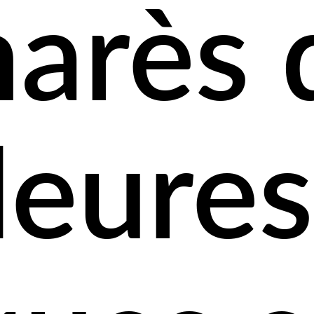
arès 
leures