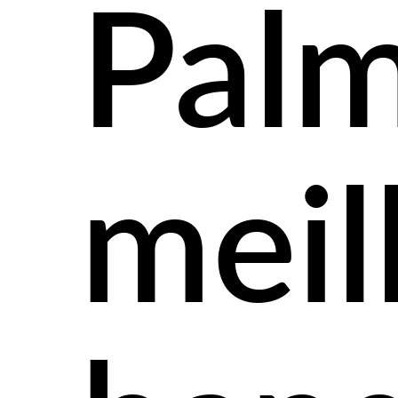
Palm
meil