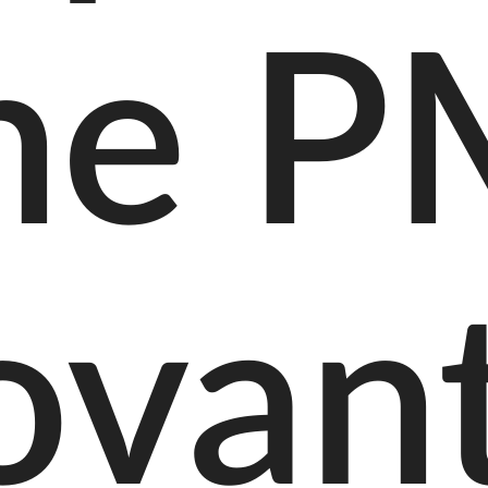
ne 
ovan