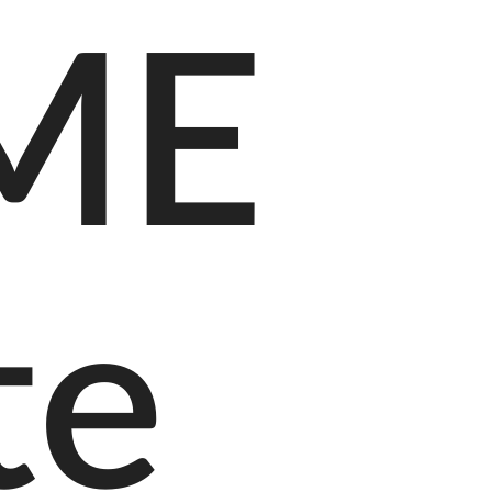
PME
te