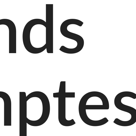
nds
pte