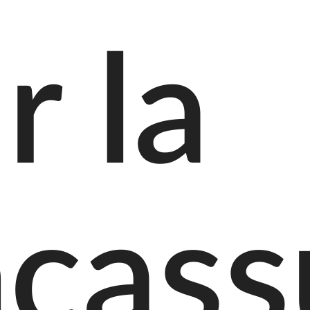
r la
cass