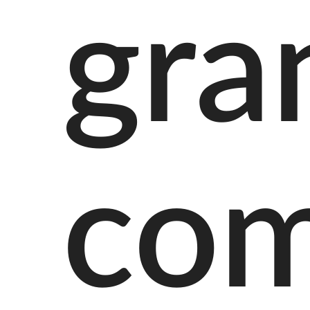
gra
com