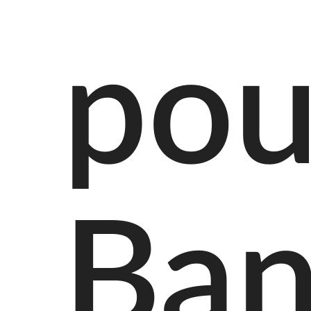
pou
Ban