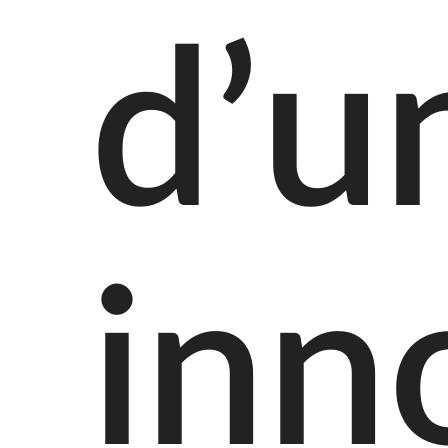
d’u
inn