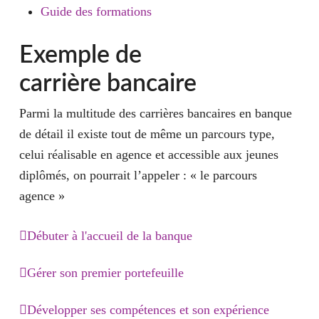
Guide des formations
Exemple de
carrière bancaire
Parmi la multitude des carrières bancaires en banque
de détail il existe tout de même un parcours type,
celui réalisable en agence et accessible aux jeunes
diplômés, on pourrait l’appeler : « le parcours
agence »
Débuter à l'accueil de la banque
Les banques recrutent leur personnel à partir de
Gérer son premier portefeuille
deux ou trois ans d’études au poste d’assistant
Le métier de conseiller financier est plus
Développer ses compétences et son expérience
commercial à l’accueil. Cette première étape est