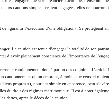
ion, n’est engagée que si le créancier a actionné, l’ensemble d
lusieurs cautions simples seraient engagées, elles ne pourront
t de «garantir l’exécution d’une obligation». Se protégeant ai
danger
. La caution est tenue d’engager la totalité de son patri
ntal d’avoir pleinement conscience de l’importance de l’enga
cerne le cautionnement
donné par un des conjoints. L’article
 un cautionnement ou un emprunt, à moins que ceux-ci n’aient
es biens propres »), pourtant simple en apparence, peut s’avér
les du droit des régimes matrimoniaux. Il est à noter égaleme
les dettes, après le décès de la caution.