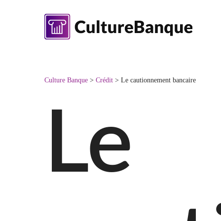
Skip
to
main
content
Culture Banque
>
Crédit
>
Le cautionnement bancaire
Le