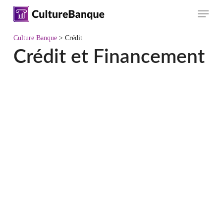
Skip
Menu
to
main
Culture Banque
>
Crédit
content
Crédit et Financement