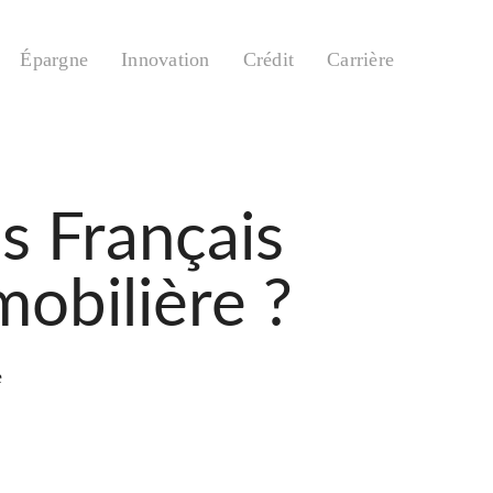
Épargne
Innovation
Crédit
Carrière
s Français
mobilière ?
e