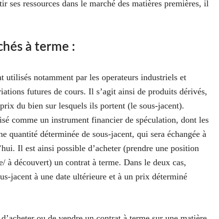
ir ses ressources dans le marché des matières premières, il
chés à terme :
nt utilisés notamment par les operateurs industriels et
iations futures de cours. Il s’agit ainsi de produits dérivés,
prix du bien sur lesquels ils portent (le sous-jacent).
ilisé comme un instrument financier de spéculation, dont les
ne quantité déterminée de sous-jacent, qui sera échangée à
hui. Il est ainsi possible d’acheter (prendre une position
e/ à découvert) un contrat à terme. Dans le deux cas,
ous-jacent à une date ultérieure et à un prix déterminé
 d’acheter ou de vendre un contrat à terme sur une matière