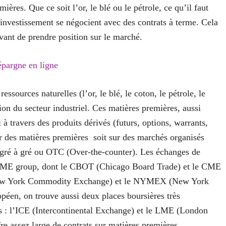
ières. Que ce soit l’or, le blé ou le pétrole, ce qu’il faut
’investissement se négocient avec des contrats à terme. Cela
vant de prendre position sur le marché.
épargne en ligne
sources naturelles (l’or, le blé, le coton, le pétrole, le
tion du secteur industriel. Ces matières premières, aussi
 travers des produits dérivés (futurs, options, warrants,
er des matières premières soit sur des marchés organisés
e gré à gré ou OTC (Over-the-counter). Les échanges de
e CME group, dont le CBOT (Chicago Board Trade) et le CME
ew York Commodity Exchange) et le NYMEX (New York
péen, on trouve aussi deux places boursières très
s : l’ICE (Intercontinental Exchange) et le LME (London
 assez large de contrats sur matières premières.