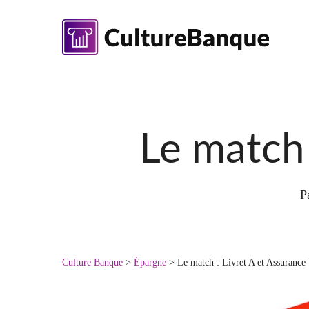
Skip
to
main
content
Le match 
P
Culture Banque
>
Épargne
>
Le match : Livret A et Assurance