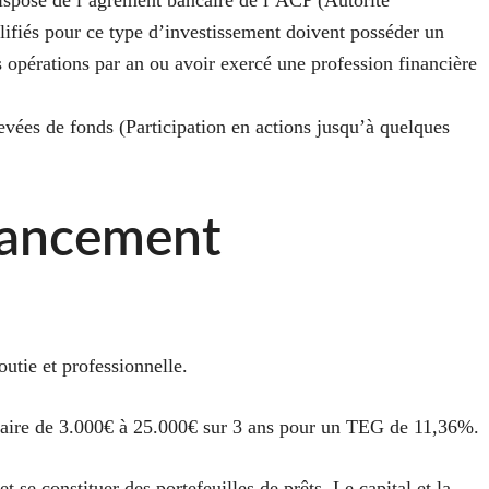
dispose de l’agrément bancaire de l’ACP (Autorité
alifiés pour ce type d’investissement doivent posséder un
 opérations par an ou avoir exercé une profession financière
evées de fonds (Participation en actions jusqu’à quelques
inancement
outie et professionnelle.
ncaire de 3.000€ à 25.000€ sur 3 ans pour un TEG de 11,36%.
t se constituer des portefeuilles de prêts. Le capital et la