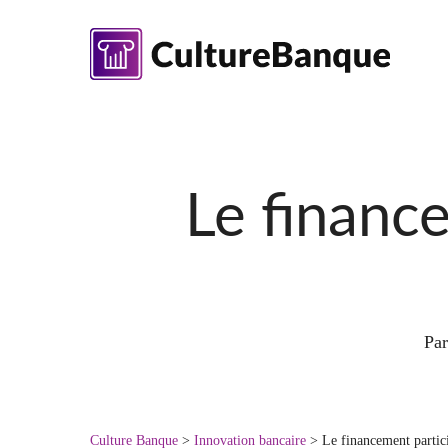
Skip
to
main
content
Le financ
Par
Culture Banque
>
Innovation bancaire
>
Le financement partici