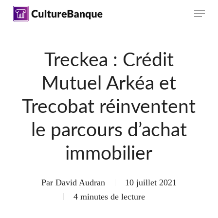
Skip
Menu
to
main
content
Treckea : Crédit
Mutuel Arkéa et
Trecobat réinventent
le parcours d’achat
immobilier
Par
David Audran
10 juillet 2021
4 minutes de lecture