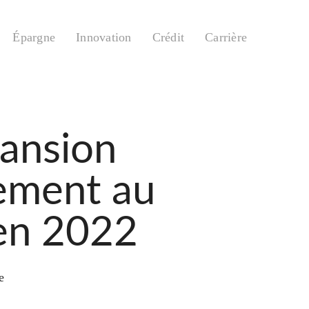
Épargne
Innovation
Crédit
Carrière
pansion
ement au
 en 2022
e