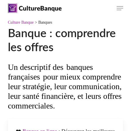
Skip
Menu
to
main
Culture Banque
>
Banques
content
Banque : comprendre
les offres
Un descriptif des
banques
françaises
pour mieux comprendre
leur stratégie, leur communication,
leur santé financière, et leurs offres
commerciales.
❤️
Banque en ligne
: Découvrez les meilleures