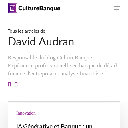
Skip
Menu
to
main
content
Tous les articles de
David Audran
Responsable du blog CultureBanque.
Expérience professionnelle en banque de détail,
finance d'entreprise et analyse financière.
Innovation
IA Générative et Banque : un