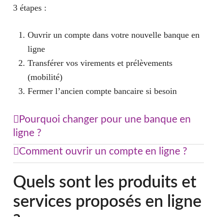
3 étapes :
Ouvrir un compte dans votre nouvelle banque en
ligne
Transférer vos virements et prélèvements
(mobilité)
Fermer l’ancien compte bancaire si besoin
Pourquoi changer pour une banque en
ligne ?
Car depuis quelques années la tarification des
Comment ouvrir un compte en ligne ?
banques augmente ce qui irrite la clientèle, 1 français
Ouvrir un compte
dans une banque en ligne est ultra
sur 5 souhaite de changer de banque pour une banque
Quels sont les produits et
rapide, il suffit de saisir et prendre en photo vos
en ligne (source : OpinionWay), d’ailleurs 7% des
justificatifs. Un télé-opérateur va vérifier vos
services proposés en ligne
français sont déjà clients d’une banque en ligne.
justificatifs d’identités, de revenus et de domicile,
le