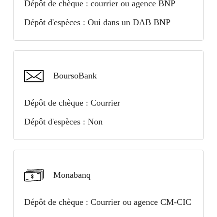
✅ Apple Pay
Dépôt de chèque : courrier ou agence BNP
✅ Apple Store
✅ Google Pay
Dépôt d'espèces : Oui dans un DAB BNP
✅ Google Play
Monabanq
BoursoBank
Fortuneo
✅ Apple Pay
Dépôt de chèque : Courrier
✅ Apple Store
Dépôt d'espèces : Non
✅ Google Play
Fortuneo
Monabanq
BforBank
✅ Apple Pay
Dépôt de chèque : Courrier ou agence CM-CIC
✅ Google Pay
✅ Apple Store