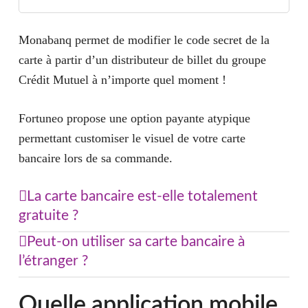
Monabanq permet de modifier le code secret de la
carte à partir d’un distributeur de billet du groupe
Crédit Mutuel à n’importe quel moment !
Fortuneo propose une option payante atypique
permettant customiser le visuel de votre carte
bancaire lors de sa commande.
La carte bancaire est-elle totalement
gratuite ?
Si les opérations bancaires de base sont totalement
Peut-on utiliser sa carte bancaire à
gratuites, certaines opérations sont facturées. Par
l’étranger ?
exemple en cas de renouvellement d’une carte
Les banques en ligne appliquent un tarif très attractif
bancaire avant sa date d’expiration, pour la réédition
Quelle application mobile
pour les paiements et les retraits à l’étranger. Pour