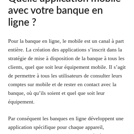
du code confidentiel, le dépassement du découvert…
satisfaire les clients voyageurs, chaque banque en
avec votre banque en
Aussi il faut être actif, si vous n’utilisez pas votre
ligne propose une offre spécifique pour l’utilisation
ligne ?
carte pendant un mois ou un trimestre la banque en
de la carte bancaire à l’étranger, c’est à dire hors
ligne pourra vous prélever des frais. Cela reste moins
Union Européenne (Espace unique de paiement en
cher qu’une banque traditionnelle qui n’hésitera pas à
Pour la banque en ligne, le mobile est un canal à part
euros – Single Euro Payments Area).
vous vendre un package de services bancaires à 8 ou
entière. La création des applications s’inscrit dans la
10 euros par mois et la carte de paiement à 45
stratégie de mise à disposition de la banque à tous les
Boursorama et Fortuneo sont les banques en ligne les
euros/an ou la carte haut de gamme à 135 euros/an.
clients, quel que soit leur équipement mobile. Il s’agit
mieux disantes pour les frais d’utilisation de la carte
de permettre à tous les utilisateurs de consulter leurs
bancaire à l’étranger. Leurs offres ULTIM et FOSFO
comptes sur mobile et de rester en contact avec la
permettent de payer et retirer des espèces sans frais à
banque, où qu’ils soient et quel que soit leur
l’étranger.
équipement.
Par conséquent les banques en ligne développent une
application spécifique pour chaque appareil,