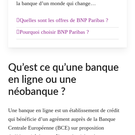
la banque d’un monde qui change…
Quelles sont les offres de BNP Paribas ?
Esprit Libre Découverte :
Pourquoi choisir BNP Paribas ?
Le compte BNP Paribas permet à la clientèle
CB incluse, gratuit pour les mineurs
de bénéficier d’une relation 100% en ligne ou
en agence physique, c’est vous qui décidez de
Qu’est ce qu’une banque
Esprit Libre Initiative :
votre relation bancaire! Alors découvrez
en ligne ou une
l’offre de cette banque directe.
CB incluse dès 1,95€/mois pour les 18/25
néobanque ?
ans
Existe en Visa Premier dès 7,10€/mois
Découvert autorisé possible sur étude
Une banque en ligne est un établissement de crédit
qui bénéficie d’un agrément auprès de la Banque
Esprit Libre Référence :
Centrale Européenne (BCE) sur proposition