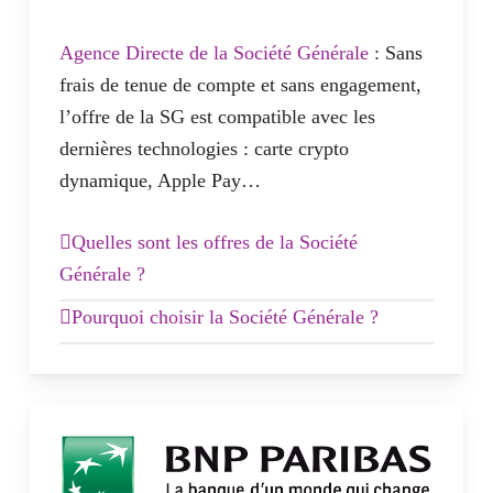
Agence Directe de la Société Générale
: Sans
Les cartes historiques Visa Classic et Visa
frais de tenue de compte et sans engagement,
Premier ne sont plus commercialisées.
l’offre de la SG est compatible avec les
dernières technologies : carte crypto
dynamique, Apple Pay…
Quelles sont les offres de la Société
Générale ?
Les offres Sobrio :
Pourquoi choisir la Société Générale ?
La Société Générale propose à sa clientèle
CB incluse dès 7,2€/mois
connectée de gérer leurs comptes bancaires
Existe aussi en Visa Premier à
directement en ligne. Son réseau d’agence
14,90€/mois
vous donne accès à des experts pour votre
Découvert autorisé possible sur étude
épargne, vos projets, votre patrimoine.