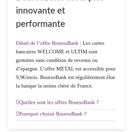
monde
innovante et
Carte à débit immédiat ou différé
performante
Les offres Duo pour les familles :
Détail de l’offre BoursoBank
: Les cartes
Offre Hello One Duo gratuite = 2 cartes
bancaires WELCOME et ULTIM sont
sur un compte joint
gratuites sans condition de revenus ou
Offre Hello Prime Duo à 8€/mois = 2
d’épargne. L’offre METAL est accessible pour
cartes sur un compte joint
9,9€/mois. BoursoBank est régulièrement élue
la banque la moins chère de France.
Quelles sont les offres BoursoBank ?
Offre Welcome :
Pourquoi choisir BoursoBank ?
Du côté de BoursoBank (Boursorama Banque)
Carte Visa gratuite sous condition