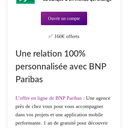
Des réductions de tarif selon l’âge <25
ans et <30 ans
Ouvrir un compte
L’offre Kapsul :
✅ 160€ offerts
CB incluse dès 2€/ mois
Cashback inclus
Une relation 100%
personnalisée avec BNP
Paribas
L’offre en ligne de BNP Paribas
: Une agence
près de chez vous pour vous accompagner
dans vos projets et une application mobile
performante. 1 an de gratuité pour découvrir