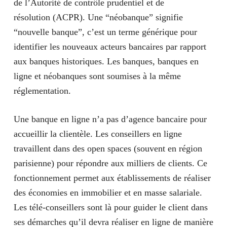
de l’
Autorité de contrôle prudentiel et de
CB incluse dès 6,46€/mois pour >25 ans
résolution
(ACPR). Une “néobanque” signifie
Existe en Visa Premier dès 14,99€/mois
“nouvelle banque”, c’est un terme générique pour
Découvert autorisé possible sur étude
identifier les nouveaux acteurs bancaires par rapport
aux banques historiques. Les banques, banques en
ligne et néobanques sont soumises à la même
réglementation.
Une banque en ligne n’a pas d’agence bancaire pour
accueillir la clientèle. Les conseillers en ligne
travaillent dans des open spaces (souvent en région
parisienne) pour répondre aux milliers de clients. Ce
fonctionnement permet aux établissements de réaliser
des économies en immobilier et en masse salariale.
Les télé-conseillers sont là pour guider le client dans
ses démarches qu’il devra réaliser en ligne de manière