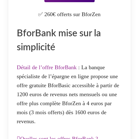
immobilier devient la banque principale du
L’offre Gold Mastercard :
client.
✅ 260€ offerts sur BforZen
Carte Mastercar Gold Gratuite sous
BforBank mise sur la
condition de revenus (1800€/mois) ou
d’épargne (10000€).
simplicité
Facturation 9€/mois en cas de non
utilisation
Détail de l’offre BforBank
: La banque
Toutes les assurances et assistances de la
spécialiste de l’épargne en ligne propose une
carte Gold
offre gratuite BforBasic accessible à partir de
Plafonds de paiements et retraits
1200 euros de revenus nets mensuels ou une
supérieurs
offre plus complète BforZen à 4 euros par
Carte à débit immédiat ou différé
mois (3 mois offerts) dès 1600 euros de
revenus.
L’offre World Elite :
Quelles sont les offres BforBank ?