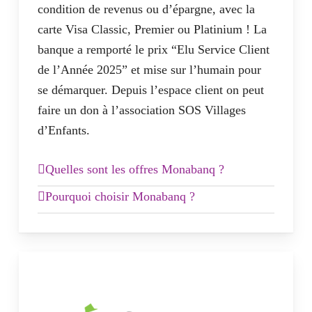
Paiements illimités gratuits à l’étranger
condition
de revenus ou d’épargne, avec la
Assurances Visa Premier
carte Visa Classic, Premier ou Platinium ! La
banque a remporté le prix “Elu Service Client
Offre Metal :
de l’Année 2025” et mise sur l’humain pour
se démarquer. Depuis l’espace client on peut
Carte en métal pour 9,90€/mois
faire un don à l’association SOS Villages
Paiements/retraits illimités à
d’Enfants.
l’international
Découvert autorisé possible (1000€)
Quelles sont les offres Monabanq ?
Assurances Visa Premier
L’offre Pratiq+ pour 3€/mois :
Pourquoi choisir Monabanq ?
Assurance moyens de paiement &
Monabanq a développé un nouveau
téléphone
Carte Visa incluse
programme visant à accompagner sa clientèle
Dépôt de chèques possible
en matière de gestion budgétaire. La banque
Découvert autorisé possible
en ligne du Crédit Mutuel donne une
4 dépôt d’espèce par an
multitude de conseils aux internautes avec son