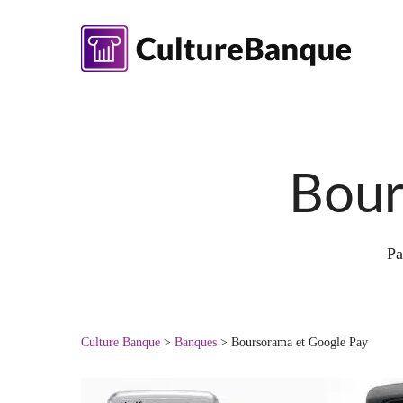
Skip
to
main
content
Bour
Pa
Culture Banque
>
Banques
>
Boursorama et Google Pay