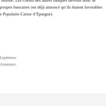
t mobile. Les clients des autres banques devront donc se
groupes bancaires ont déjà annoncé qu’ils étaient favorables
e Populaire-Caisse d’Epargne).
Expérience
 Assurance.