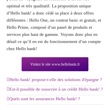
optimal et très qualitatif. La proposition unique
d’Hello bank! a donc cédé sa place à deux offres
différentes : Hello One, un contrat basic et gratuit, et
Hello Prime, composé d’un panel de produits et
services plus haut de gamme. Voyons donc plus en
détail ce qu’il en est du fonctionnement d’un compte
chez Hello bank!
Visitez le site www.hellobank.fr
Hello bank! propose-t-elle des solutions d'épargne ?
Pour vous aider à concrétiser vos ambitions, Hello
Est-il possible de souscrire à un crédit Hello bank! ?
bank! met à votre disposition plusieurs
solutions
Hello bank! vous propose différentes
solutions de
Quels sont les assurances Hello bank! ?
d’épargne
. Elle dispose, bien entendu, des livrets
crédits
. Son service financement se décline dans trois
Hello bank! propose également toute une offre
réglementés, comme le livret A. Néanmoins, Hello