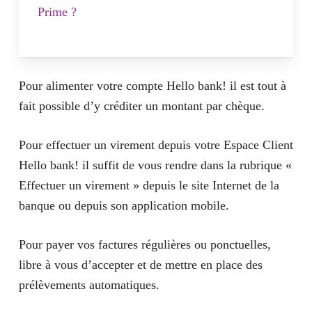
Prime ?
Cette carte dispose d’assurances et
d’assistances Premium du même niveau
qu’une carte Visa Premier. Les retraits et
Pour alimenter votre compte Hello bank! il est tout à
paiements sont sans frais partout dans le
fait possible d’y créditer un montant par chèque.
monde. Ainsi la carte Hello Prime est
Pour effectuer un virement depuis votre Espace Client
idéale pour les voyageurs.
Hello bank! il suffit de vous rendre dans la rubrique «
Effectuer un virement » depuis le site Internet de la
banque ou depuis son application mobile.
Pour payer vos factures régulières ou ponctuelles,
libre à vous d’accepter et de mettre en place des
prélèvements automatiques.