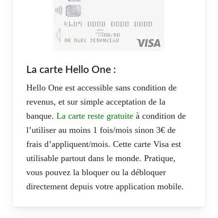
s’agit aussi d’un contrat sans engagement de durée.
Une fois ces différentes démarches effectuées, le
compte Hello bank! est généralement activé sous
quelques jours, dès réception et acceptation des
pièces justificatives. C’est à partir de ce moment-là
La carte Hello One :
qu’Hello bank! envoie les codes d’accès à l’Espace
Hello One est accessible sans condition de
Client Hello bank!, par courrier, ainsi que la carte
revenus, et sur simple acceptation de la
bancaire accompagnée de son code, dans un pli
banque.
La carte reste gratuite
à condition de
séparé.
l’utiliser au moins 1 fois/mois sinon 3€ de
frais d’appliquent/mois. Cette carte Visa est
Bien entendu, il est possible de suivre l’évolution de
utilisable partout dans le monde. Pratique,
l’ouverture de son compte directement depuis un
vous pouvez la bloquer ou la débloquer
espace dédié, étape par étape, à l’aide d’un simple
directement depuis votre application mobile.
numéro de dossier. Ce code est communiqué par
mail, au moment de la souscription.