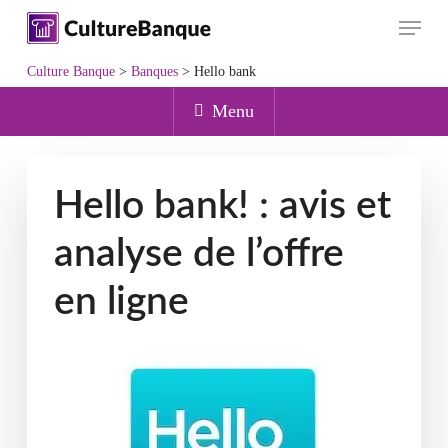
Skip
Menu
to
main
Culture Banque
>
Banques
>
Hello bank
content
Menu
Hello bank! : avis et
analyse de l’offre
en ligne