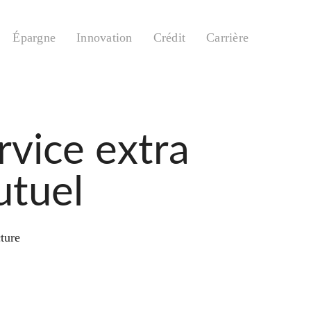
Épargne
Innovation
Crédit
Carrière
rvice extra
utuel
ture