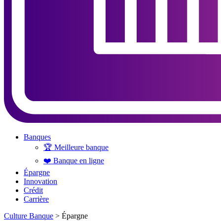
Menu
Banques
🏆 Meilleure banque
❤️ Banque en ligne
Épargne
Innovation
Crédit
Carrière
Culture Banque
>
Épargne