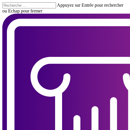
Skip
Appuyez sur Entrée pour rechercher
to
ou Echap pour fermer
main
Fermer
content
la
recherche