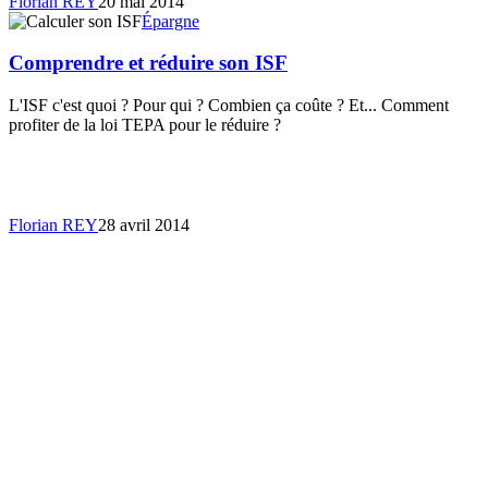
Florian REY
20 mai 2014
Épargne
Comprendre et réduire son ISF
L'ISF c'est quoi ? Pour qui ? Combien ça coûte ? Et... Comment
profiter de la loi TEPA pour le réduire ?
Florian REY
28 avril 2014
« Précédent
1
2
3
4
5
6
Suivant »