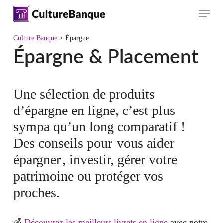
Skip
Menu
to
main
Culture Banque
>
Épargne
content
Épargne & Placement
Une sélection de produits
d’épargne en ligne, c’est plus
sympa qu’un long comparatif !
Des conseils pour
vous aider
épargner
, investir, gérer votre
patrimoine ou protéger vos
proches.
💰
Découvrez les meilleurs livrets en ligne
avec notre